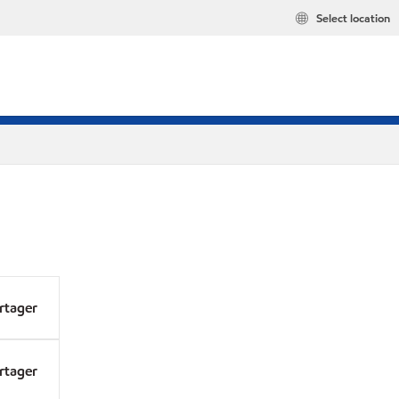
Select location
rtager
rtager