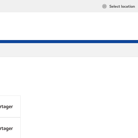
Select location
rtager
rtager