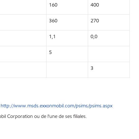
160
400
360
270
1,1
0,0
5
3
e
http://www.msds.exxonmobil.com/psims/psims.aspx
l Corporation ou de l'une de ses filiales.