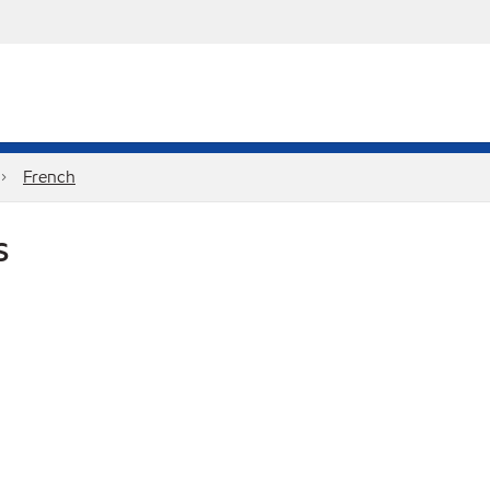
French
S