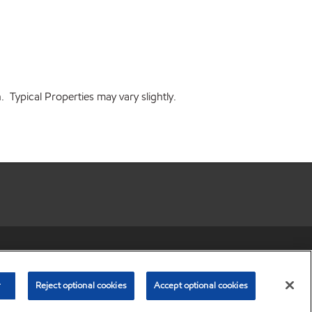
 Typical Properties may vary slightly.
r share my personal information)
•
Privacy Policy
•
Terms & Conditions
© Copyright 2003-
2026
Exxon Mobil Corporation. All Rights Reserved.
r
Reject optional cookies
Accept optional cookies