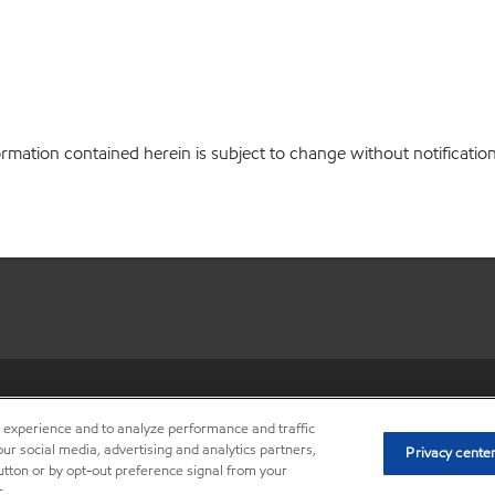
ation contained herein is subject to change without notification.
•
Privacy center (Do not sell o
r experience and to analyze performance and traffic
ur social media, advertising and analytics partners,
Privacy cente
button or by opt-out preference signal from your
.