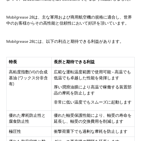
Mobilgrease 28は、主な軍用および商用航空機の規格に適合し、世界
中のお客様からその高性能と信頼性において好評を頂いています。
Mobilgrease 28には、以下の利点と期待できる利益があります。
特長
長所と期待できる利益
高粘度指数
(VI)の合成
広範な運転温度範囲で使用可能
- 高温でも
基油 (ワックス分非含
低温でも卓越した性能を発揮します
有)
厚い潤滑油膜により高温で稼働する装置部
品の摩耗を防止します
非常に低い温度でもスムーズに起動します
優れた摩耗防止性と
優れた軸受保護性能により、軸受の寿命を
腐食防止性
延長し、軸受の交換費用を削減します
極圧性
衝撃荷重下でも過剰な摩耗を防止します