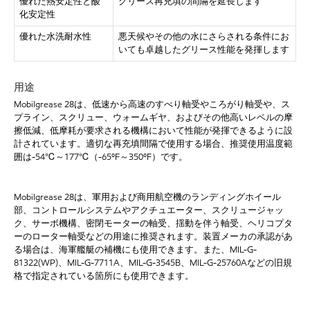
優れた熱安定性と酸
グリース再充填の間隔を延長します
化安定性
優れた水洗耐水性
悪天候やその他の水にさらされる条件にお
いても卓越したグリース性能を発揮します
用途
Mobilgrease 28は、低速から高速のすべり軸受やころがり軸受や、ス
プライン、スクリュー、ウォームギヤ、およびその他高いレベルの摩
擦低減、低摩耗が要求される機構において性能が発揮できるように設
計されています。適切な再充填間隔で使用する場合、推奨使用温度範
囲は-54℃～177℃（-65ºF～350ºF）です。
Mobilgrease 28は、軍用および商用航空機のランディングホイール
部、コントロールシステムやアクチュエーター、スクリュージャッ
ク、サーボ機構、密閉モーターの軸受、揺動を伴う軸受、ヘリコプタ
ーのローター軸受などの用途に推奨されます。装置メーカの承認があ
る場合は、海軍艦艇の補機にも使用できます。また、MIL-G-
81322(WP)、MIL-G-7711A、MIL-G-3545B、MIL-G-25760Aなどの旧規
格で指定されている箇所にも使用できます。