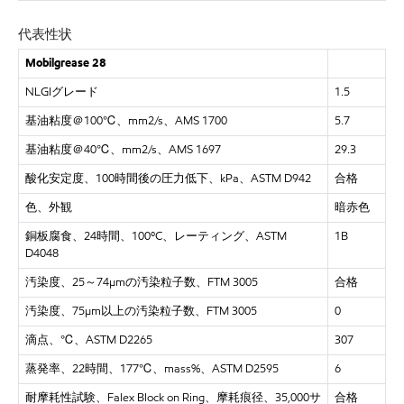
代表性状
Mobilgrease 28
NLGIグレード
1.5
基油粘度＠
100℃、mm2/s、AMS 1700
5.7
基油粘度＠
40℃、mm2/s、AMS 1697
29.3
酸化安定度、
100時間後の圧力低下、kPa、ASTM D942
合格
色、外観
暗赤色
銅板腐食、
24時間、100ºC、レーティング、ASTM
1B
D4048
汚染度、
25～74µmの汚染粒子数、FTM 3005
合格
汚染度、
75µm以上の汚染粒子数、FTM 3005
0
滴点、
℃、ASTM D2265
307
蒸発率、
22時間、177℃、mass%、ASTM D2595
6
耐摩耗性試験、
Falex Block on Ring、摩耗痕径、35,000サ
合格