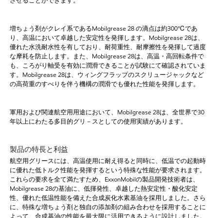
させることができます。
増ちょう剤がクレイ系である
Mobilgrease 28 の滴点は約300℃であ
り、高温において卓越した安定性を発揮します。Mobilgrease 28は、
優れた水洗耐水性を有しており、耐荷重性、耐摩擦性を発揮して過度
な摩耗を防止します。また、Mobilgrease 28は、高温・高回転条件で
も、ころがり軸受を有効に潤滑できることが試験にて確認されていま
す。Mobilgrease 28は、ウィングフラップのスクリュージャックなど
の高荷重のすべりを伴う機構の潤滑でも優れた性能を発揮します。
軍用および関連航空用用途において、
Mobilgrease 28は、全世界で30
年以上にわたる多目的グリ－スとしての使用実績があります。
製品の特長と利益
航空用グリースには、高温使用に耐え得ると同時に、低温での起動時
に優れた低トルク性能を発揮するという特殊な性能が要求されます。
これらの要求を全て満たすため、
ExxonMobilの製品開発技術者は、
Mobilgrease 28の基油に、低揮発性、卓越した熱安定性・酸化安定
性、優れた低温性能を備えた合成炭化水素基油を採用しました。さら
に、特殊な増ちょう剤と独自の添加剤の組み合わせを採用することに
よって、合成基油の性能を最大限に活用できるように設計しました。