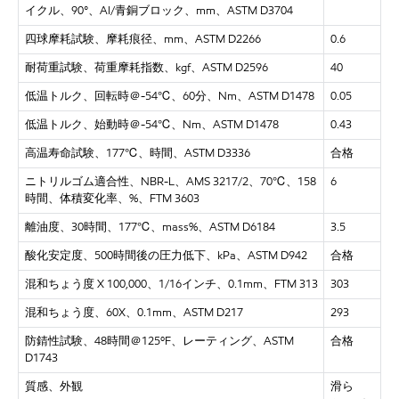
イクル、90°、Al/青銅ブロック、mm、ASTM D3704
四球摩耗試験、摩耗痕径、
mm、ASTM D2266
0.6
耐荷重試験、荷重摩耗指数、
kgf、ASTM D2596
40
低温トルク、回転時＠
-54℃、60分、Nm、ASTM D1478
0.05
低温トルク、始動時＠
-54℃、Nm、ASTM D1478
0.43
高温寿命試験、
177℃、時間、ASTM D3336
合格
ニトリルゴム適合性、
NBR-L、AMS 3217/2、70℃、158
6
時間、体積変化率、%、FTM 3603
離油度、
30時間、177℃、mass%、ASTM D6184
3.5
酸化安定度、
500時間後の圧力低下、kPa、ASTM D942
合格
混和ちょう度
X 100,000、1/16インチ、0.1mm、FTM 313
303
混和ちょう度、
60X、0.1mm、ASTM D217
293
防錆性試験、
48時間＠125ºF、レーティング、ASTM
合格
D1743
質感、外観
滑ら