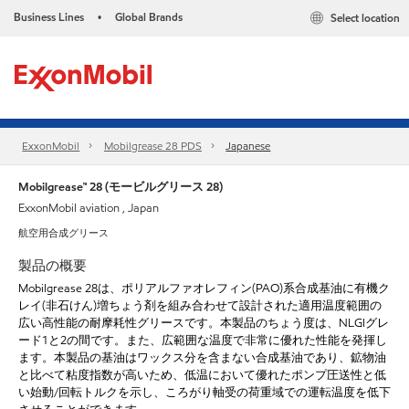
Business Lines
Global Brands
Select location
•
ExxonMobil
Mobilgrease 28 PDS
Japanese
Mobilgrease™ 28 (モービルグリース 28)
ExxonMobil aviation , Japan
航空用合成グリース
製品の概要
Mobilgrease 28は、ポリアルファオレフィン(PAO)系合成基油に有機ク
レイ(非石けん)増ちょう剤を組み合わせて設計された適用温度範囲の
広い高性能の耐摩耗性グリースです。本製品のちょう度は、NLGIグレ
ード1と2の間です。また、広範囲な温度で非常に優れた性能を発揮し
ます。本製品の基油はワックス分を含まない合成基油であり、鉱物油
と比べて粘度指数が高いため、低温において優れたポンプ圧送性と低
い始動/回転トルクを示し、ころがり軸受の荷重域での運転温度を低下