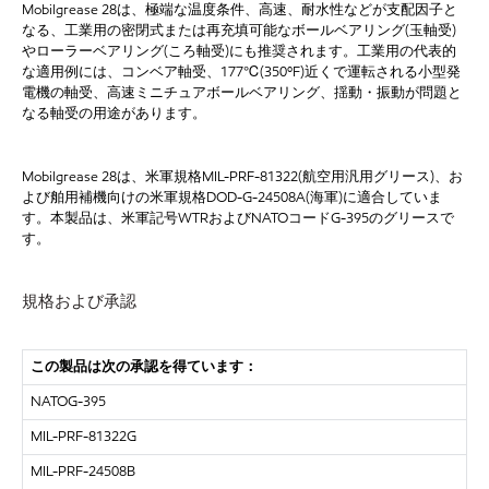
Mobilgrease 28は、極端な温度条件、高速、耐水性などが支配因子と
なる、工業用の密閉式または再充填可能なボールベアリング(玉軸受)
やローラーベアリング(ころ軸受)にも推奨されます。工業用の代表的
な適用例には、コンベア軸受、177℃(350ºF)近くで運転される小型発
電機の軸受、高速ミニチュアボールベアリング、揺動・振動が問題と
なる軸受の用途があります。
Mobilgrease 28は、米軍規格MIL-PRF-81322(航空用汎用グリース)、お
よび舶用補機向けの米軍規格DOD-G-24508A(海軍)に適合していま
す。本製品は、米軍記号WTRおよびNATOコードG-395のグリースで
す。
規格および承認
この製品は次の承認を得ています：
NATOG-395
MIL-PRF-81322G
MIL-PRF-24508B