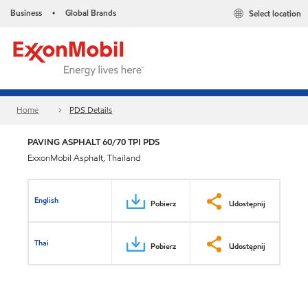
Business
Global Brands
Select location
•
Home
PDS Details
PAVING ASPHALT 60/70 TPI PDS
ExxonMobil Asphalt, Thailand
English
Pobierz
Udostępnij
Thai
Pobierz
Udostępnij