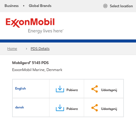
Business
Global Brands
Select location
•
Home
PDS Details
Mobilgard™ 5145 PDS
ExxonMobil Marine, Denmark
English
Pobierz
Udostępnij
dansk
Pobierz
Udostępnij