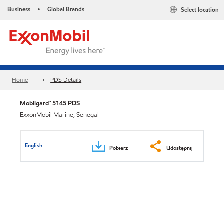
Business
Global Brands
Select location
•
Home
PDS Details
Mobilgard™ 5145 PDS
ExxonMobil Marine, Senegal
English
Pobierz
Udostępnij