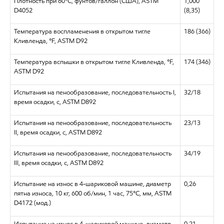
Плотность при 60°C, фунтов/галлон (США), ASTM
1,000
D4052
(8,35)
Температура воспламенения в открытом тигле
186 (366)
Кливленда, °F, ASTM D92
Температура вспышки в открытом тигле Кливленда, °F,
174 (346)
ASTM D92
Испытания на пенообразование, последовательность I,
32/18
время осадки, с, ASTM D892
Испытания на пенообразование, последовательность
23/13
II, время осадки, с, ASTM D892
Испытания на пенообразование, последовательность
34/19
III, время осадки, с, ASTM D892
Испытание на износ в 4-шариковой машине, диаметр
0,26
пятна износа, 10 кг, 600 об/мин, 1 час, 75°C, мм, ASTM
D4172 (мод.)
Испытание на износ в 4-шариковой машине, диаметр
0,21