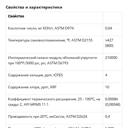
Свойства и характеристики
Свойство
Кислотное число, мг КОН/г, ASTM D974
0,04
Температура самовоспламенения, °F, ASTM D2155
>427
(800)
Изотермический секанс-модуль объемной упругости
210000
при 100°F/3000 psi, psi, ASTM D6793
Содержание кальция, ppm, ICPES
4
Содержание хлора, ppm, XRF
10
Коэффициент термического расширения, 25 - 100°C, на
0,00086
градус C, API MPMS 11.1
(0,00048)
Проводимость при 20°C, мкСм/см, ASTM D2624
0,4