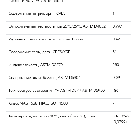
вязкости, 40°C, %, ASTM D5621
Содержание натрия, ppm, ICPES
1
Относительная плотность при 25°C/25°C, ASTM D4052
0,997
Удельная теплоемкость, кал/г-град.C, ссыл.
0,42
Содержание серы, ppm, ICPES/XRF
51
Индекс вязкости, ASTM D2270
280
Содержание воды, % масс., ASTM D6304
0,09
Температура застывания, °F, ASTM D97 / ASTM D5950
-80
Класс NAS 1638, HIAC, ISO 11500
7
Теплопроводность при 40°C, кал. / (см с °C), ссыл.
33x10^-5
(0,0799)