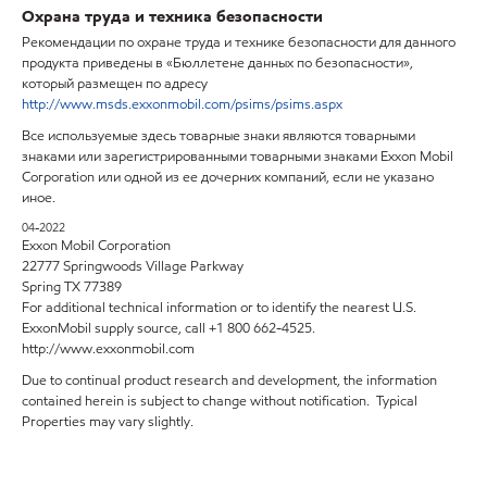
Охрана труда и техника безопасности
Рекомендации по охране труда и технике безопасности для данного
продукта приведены в «Бюллетене данных по безопасности»,
который размещен по адресу
http://www.msds.exxonmobil.com/psims/psims.aspx
Все используемые здесь товарные знаки являются товарными
знаками или зарегистрированными товарными знаками Exxon Mobil
Corporation или одной из ее дочерних компаний, если не указано
иное.
04-2022
Exxon Mobil Corporation
22777 Springwoods Village Parkway
Spring TX 77389
For additional technical information or to identify the nearest U.S.
ExxonMobil supply source, call +1 800 662-4525.
http://www.exxonmobil.com
Due to continual product research and development, the information
contained herein is subject to change without notification. Typical
Properties may vary slightly.