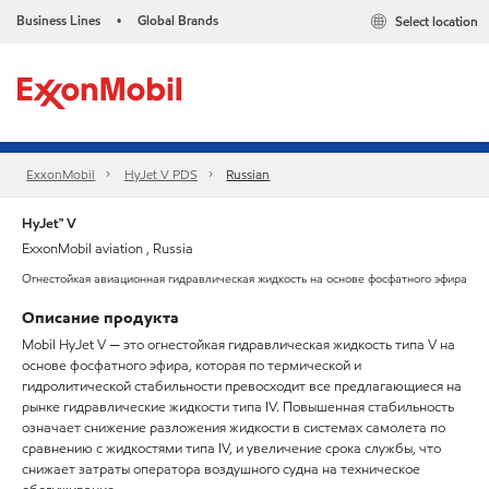
Business Lines
Global Brands
Select location
•
ExxonMobil
HyJet V PDS
Russian
HyJet™ V
ExxonMobil aviation , Russia
Огнестойкая авиационная гидравлическая жидкость на основе фосфатного эфира
Описание продукта
Mobil HyJet V — это огнестойкая гидравлическая жидкость типа V на
основе фосфатного эфира, которая по термической и
гидролитической стабильности превосходит все предлагающиеся на
рынке гидравлические жидкости типа IV. Повышенная стабильность
означает снижение разложения жидкости в системах самолета по
сравнению с жидкостями типа IV, и увеличение срока службы, что
снижает затраты оператора воздушного судна на техническое